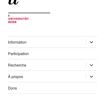
ouvrir
Information
le
sous-
menu
Participation
ouvrir
Recherche
le
sous-
menu
ouvrir
À propos
le
sous-
menu
Dons