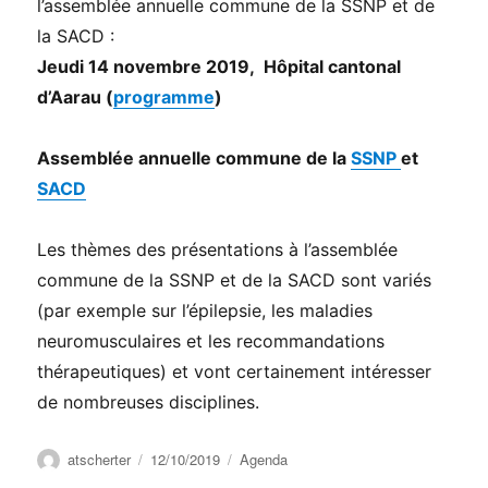
l’assemblée annuelle commune de la SSNP et de
la SACD :
Jeudi 14 novembre 2019, Hôpital cantonal
d’Aarau (
programme
)
Assemblée annuelle commune de la
SSNP
et
SACD
Les thèmes des présentations à l’assemblée
commune de la SSNP et de la SACD sont variés
(par exemple sur l’épilepsie, les maladies
neuromusculaires et les recommandations
thérapeutiques) et vont certainement intéresser
de nombreuses disciplines.
Auteur
Publié
Catégories
atscherter
12/10/2019
Agenda
le