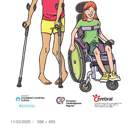
Publié
Taille
11/03/2025
598 × 855
le
réelle