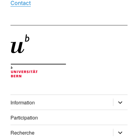
Contact
ouvrir
Information
le
sous-
menu
Participation
ouvrir
Recherche
le