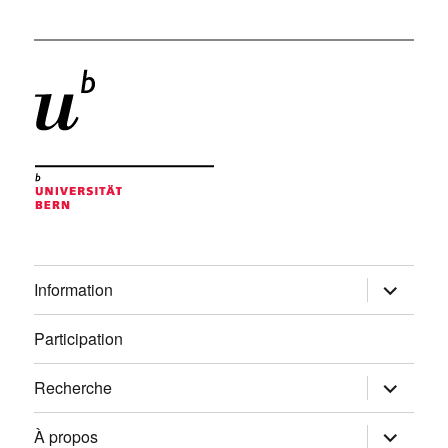
ouvrir
Information
le
sous-
menu
Participation
ouvrir
Recherche
le
sous-
menu
ouvrir
À propos
le