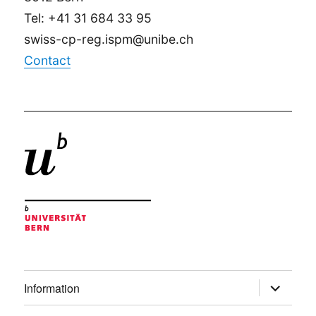
Tel: +41 31 684 33 95
swiss-cp-reg.ispm@unibe.ch
Contact
ouvrir
Information
le
sous-