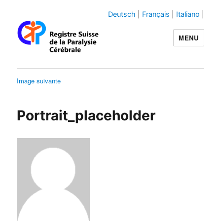
Deutsch
|
Français
|
Italiano
|
MENU
Swiss-CP-Reg
Image suivante
Portrait_placeholder