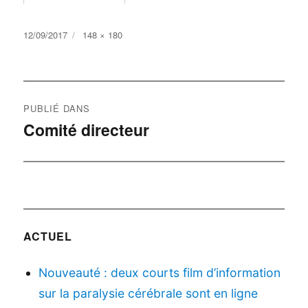
Publié
Taille
12/09/2017
148 × 180
le
réelle
Navigation
PUBLIÉ DANS
de
Comité directeur
l’article
ACTUEL
Nouveauté : deux courts film d’information
sur la paralysie cérébrale sont en ligne