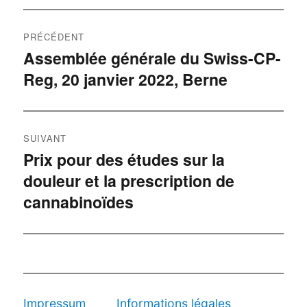
Navigation
PRÉCÉDENT
de
Assemblée générale du Swiss-CP-
Publication
Reg, 20 janvier 2022, Berne
précédente :
l’article
SUIVANT
Prix pour des études sur la
Publication
douleur et la prescription de
suivante :
cannabinoïdes
Impressum
Informations légales