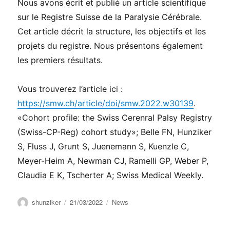
Nous avons écrit et publié un article scientifique
sur le Registre Suisse de la Paralysie Cérébrale.
Cet article décrit la structure, les objectifs et les
projets du registre. Nous présentons également
les premiers résultats.
Vous trouverez l’article ici :
https://smw.ch/article/doi/smw.2022.w30139
.
«Cohort profile: the Swiss Cerenral Palsy Registry
(Swiss-CP-Reg) cohort study»; Belle FN, Hunziker
S, Fluss J, Grunt S, Juenemann S, Kuenzle C,
Meyer-Heim A, Newman CJ, Ramelli GP, Weber P,
Claudia E K, Tscherter A; Swiss Medical Weekly.
Auteur
Publié
Catégories
shunziker
21/03/2022
News
le