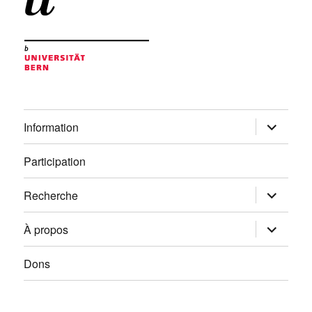
ouvrir
Information
le
sous-
menu
Participation
ouvrir
Recherche
le
sous-
menu
ouvrir
À propos
le
sous-
menu
Dons